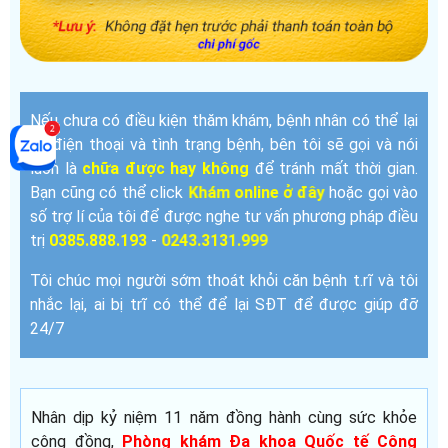
Nếu chưa có điều kiện thăm khám, bệnh nhân có thể lại
số điện thoại và tình trạng bệnh, bên tôi sẽ gọi và nói
luôn là
chữa được hay không
để tránh mất thời gian.
Bạn cũng có thể click
hoặc gọi vào
Khám online ở đây
số trợ lí của tôi để được nghe tư vấn phương pháp điều
trị
-
0385.888.193
0243.3131.999
Tôi chúc mọi người sớm thoát khỏi căn bệnh t.rĩ và tôi
nhắc lại, ai bị trĩ có thể để lại SĐT để được giúp đỡ
24/7
Nhân dịp kỷ niệm 11 năm đồng hành cùng sức khỏe
cộng đồng,
Phòng khám Đa khoa Quốc tế Cộng