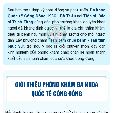
Sau hơn một thập kỷ hoạt động và phát triển,
Đa khoa
Quốc tế Cộng Đồng 193C1 Bà Triệu
nơi
Tiến sĩ. Bác
sĩ Trịnh Tùng
cùng các phó trưởng khoa chuyên khoa
ngoại đã khẳng định được vị thế là địa chỉ thăm khám,
điều trị bệnh hậu môn uy tín, chất lượng cho mỗi người
dân. Lấy phương châm
“Tận tâm chữa bệnh - Tận tình
phục vụ”
, đội ngũ y bác sĩ giỏi chuyên môn, dày dặn
kinh nghiệm của phòng khám chắc chắn sẽ hoàn thành
xuất sắc sứ mệnh chăm sóc sức khỏe cộng đồng.
GIỚI THIỆU PHÒNG KHÁM ĐA KHOA
QUỐC TẾ CỘNG ĐỒNG
Nổi danh là một trong những cơ sở chuyên khoa lớn tại