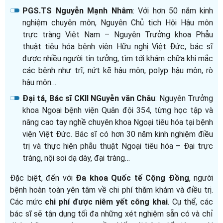
PGS.TS Nguyễn Mạnh Nhâm
: Với hơn 50 năm kinh
nghiệm chuyên môn, Nguyên Chủ tịch Hội Hậu môn
trực tràng Việt Nam – Nguyên Trưởng khoa Phẫu
thuật tiêu hóa bệnh viện Hữu nghị Việt Đức, bác sĩ
được nhiều người tin tưởng, tìm tới khám chữa khi mắc
các bệnh như trĩ, nứt kẽ hậu môn, polyp hậu môn, rò
hậu môn…
Đại tá, Bác sĩ CKII NGuyễn văn Châu
: Nguyên Trưởng
khoa Ngoại bệnh viện Quân đội 354, từng học tập và
nâng cao tay nghề chuyên khoa Ngoại tiêu hóa tại bệnh
viện Việt Đức. Bác sĩ có hơn 30 năm kinh nghiệm điều
trị và thực hiện phẫu thuật Ngoại tiêu hóa – Đại trực
tràng, nội soi dạ dày, đại tràng…
Đặc biệt, đến với
Đa khoa Quốc tế Cộng Đồng
, người
bệnh hoàn toàn yên tâm về chi phí thăm khám và điều trị.
Các mức
chi phí được niêm yết công khai
. Cụ thể, các
bác sĩ sẽ tận dụng tối đa những xét nghiệm sẵn có và chỉ