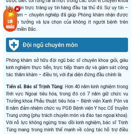
được biết tới rộng rãi là một trong các đơn vị chuyên khoa
hậu môn trực tràng uy tín hàng đầu tại thủ đô. Sự uy tín –
tận tâm – chuyên nghiệp đã giúp Phòng khám nhận được
sự tin tưởng và lựa chọn của không ít người bệnh trên
toàn miền Bắc.
Đội ngũ chuyên môn
Phòng khám sở hữu đội ngũ bác sĩ chuyên khoa giỏi, giàu
kinh nghiệm thực tiễn, trực tiếp tham dự và giám sát công
tác thăm khám – điều trị, với đại diện đứng đầu chính là:
Tiến sĩ. Bác sĩ Trịnh Tùng
: Hơn 40 năm kinh nghiệm trong
lĩnh vực Ngoại tiêu hóa, trong đó có 7 năm giữ chức vụ
Trưởng khoa Phẫu thuật tiêu hóa – Bệnh viện Xanh Pôn và
8 năm đảm nhiệm chức vụ PGĐ Bệnh viện Y học Cổ truyền
Trung ương (phụ trách chuyên môn và đào tạo ngoại khoa).
Với nỗ lực không ngừng trau dồi kinh nghiệm, bác sĩ Trịnh
Tùng mang trong mình thế mạnh về công tác hỗ trợ điều