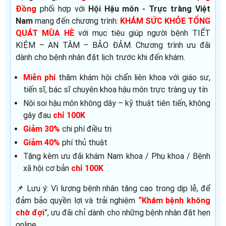
Đồng
phối hợp với
Hội Hậu môn - Trực tràng Việt
Nam
mang đến chương trình:
KHÁM SỨC KHỎE TỔNG
QUÁT MÙA HÈ
với mục tiêu giúp người bệnh TIẾT
KIỆM – AN TÂM – BẢO ĐẢM. Chương trình ưu đãi
dành cho bệnh nhân đặt lịch trước khi đến khám.
Miễn phí
thăm khám hội chẩn liên khoa với giáo sư,
tiến sĩ, bác sĩ chuyên khoa hậu môn trực tràng uy tín
Nội soi hậu môn không dây – kỹ thuật tiên tiến, không
gây đau
chỉ 100K
Giảm 30%
chi phí điều trị
Giảm 40%
phí thủ thuật
Tặng kèm ưu đãi khám Nam khoa / Phụ khoa / Bệnh
xã hội cơ bản
chỉ 100K
📌 Lưu ý: Vì lượng bệnh nhân tăng cao trong dịp lễ, để
đảm bảo quyền lợi và trải nghiệm
“Khám bệnh không
chờ đợi
”, ưu đãi chỉ dành cho những bệnh nhân đặt hẹn
online.